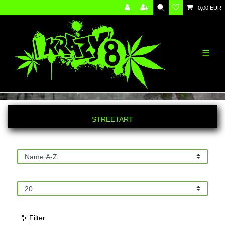
0,00 EUR
☰
STREETART
Filter