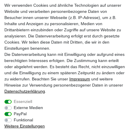
Wir verwenden Cookies und ähnliche Technologien auf unserer
Zahlungs- und Versandinfos
Laden in Essen
Website und verarbeiten personenbezogene Daten von
Retourenabwicklung
Über uns
Besucher:innen unserer Webseite (z.B. IP-Adresse), um z.B.
Batteriehinweise
Inhalte und Anzeigen zu personalisieren, Medien von
Frequently Asked Questions
Drittanbietern einzubinden oder Zugriffe auf unsere Website zu
BLEIB VERBUNDEN
analysieren. Die Datenverarbeitung erfolgt erst durch gesetzte
Krazy8 @ Facebook
Cookies. Wir teilen diese Daten mit Dritten, die wir in den
Einstellungen benennen.
Krazy8 @ Instagram
Die Datenverarbeitung kann mit Einwilligung oder aufgrund eines
berechtigten Interesses erfolgen. Die Zustimmung kann erteilt
oder abgelehnt werden. Es besteht das Recht, nicht einzuwilligen
1
Nur an Werktagen von Montags bis Freitags. Bei Zahlung per Vorkasse ab
und die Einwilligung zu einem späteren Zeitpunkt zu ändern oder
Zahlungseingang
zu widerrufen. Beachten Sie unser
Impressum
und weitere
2
Gilt für Lieferungen nach Deutschland (Lieferzeit bei Vorkasse 3-4 Werktage ab
Zahlungsanweisung). Lieferzeiten für andere Länder und Informationen zur
Hinweise zur Verwendung personenbezogener Daten in unserer
Berechnung des Liefertermins siehe
Zahlungs- & Versandinfos
Daten­schutz­erklärung
.
* inkl. gesetzl. MwSt. zzgl.
Versandkosten
Essenziell
Externe Medien
Impressum
Daten­schutz­erklärung
AGB
PayPal
Funktional
Weitere Einstellungen