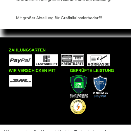
Mit großer Abteilung für Grafittikünstlerbedarf!!
ZAHLUNGSARTEN
WIR VERSCHICKEN MIT
GEPRÜFTE LEISTUNG
INFORMATIONEN
KRAZY8