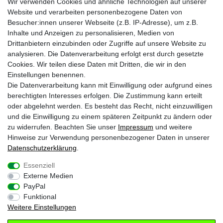
Wir verwenden Cookies und ähnliche Technologien auf unserer
Zahlungs- und Versandinfos
Laden in Essen
Website und verarbeiten personenbezogene Daten von
Retourenabwicklung
Über uns
Besucher:innen unserer Webseite (z.B. IP-Adresse), um z.B.
Batteriehinweise
Inhalte und Anzeigen zu personalisieren, Medien von
Frequently Asked Questions
Drittanbietern einzubinden oder Zugriffe auf unsere Website zu
BLEIB VERBUNDEN
analysieren. Die Datenverarbeitung erfolgt erst durch gesetzte
Krazy8 @ Facebook
Cookies. Wir teilen diese Daten mit Dritten, die wir in den
Einstellungen benennen.
Krazy8 @ Instagram
Die Datenverarbeitung kann mit Einwilligung oder aufgrund eines
berechtigten Interesses erfolgen. Die Zustimmung kann erteilt
oder abgelehnt werden. Es besteht das Recht, nicht einzuwilligen
1
Nur an Werktagen von Montags bis Freitags. Bei Zahlung per Vorkasse ab
und die Einwilligung zu einem späteren Zeitpunkt zu ändern oder
Zahlungseingang
zu widerrufen. Beachten Sie unser
Impressum
und weitere
2
Gilt für Lieferungen nach Deutschland (Lieferzeit bei Vorkasse 3-4 Werktage ab
Zahlungsanweisung). Lieferzeiten für andere Länder und Informationen zur
Hinweise zur Verwendung personenbezogener Daten in unserer
Berechnung des Liefertermins siehe
Zahlungs- & Versandinfos
Daten­schutz­erklärung
.
* inkl. gesetzl. MwSt. zzgl.
Versandkosten
Essenziell
Externe Medien
Impressum
Daten­schutz­erklärung
AGB
PayPal
Funktional
Weitere Einstellungen
Widerrufs­recht
Kontakt
Vertrag widerrufen