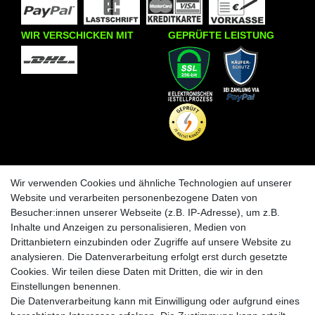
WIR VERSCHICKEN MIT
GEPRÜFTE LEISTUNG
INFORMATIONEN
KRAZY8
Wir verwenden Cookies und ähnliche Technologien auf unserer
Zahlungs- und Versandinfos
Laden in Essen
Website und verarbeiten personenbezogene Daten von
Retourenabwicklung
Über uns
Besucher:innen unserer Webseite (z.B. IP-Adresse), um z.B.
Batteriehinweise
Inhalte und Anzeigen zu personalisieren, Medien von
Frequently Asked Questions
Drittanbietern einzubinden oder Zugriffe auf unsere Website zu
BLEIB VERBUNDEN
analysieren. Die Datenverarbeitung erfolgt erst durch gesetzte
Krazy8 @ Facebook
Cookies. Wir teilen diese Daten mit Dritten, die wir in den
Einstellungen benennen.
Krazy8 @ Instagram
Die Datenverarbeitung kann mit Einwilligung oder aufgrund eines