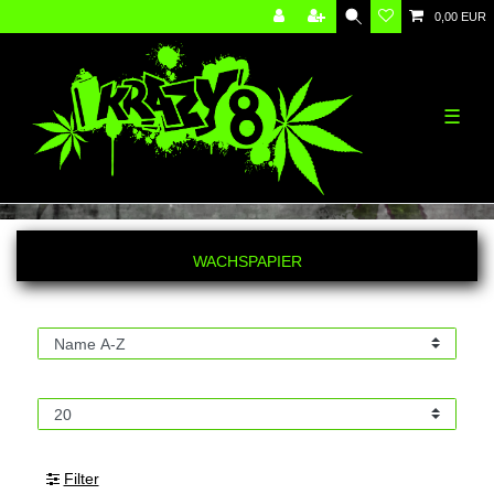
0,00 EUR
☰
WACHSPAPIER
Filter