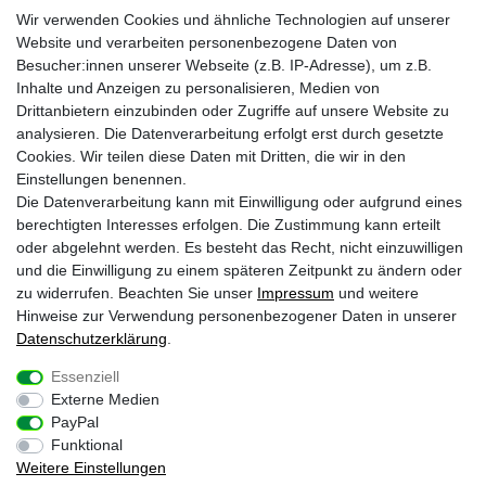
Wir verwenden Cookies und ähnliche Technologien auf unserer
Zahlungs- und Versandinfos
Laden in Essen
Website und verarbeiten personenbezogene Daten von
Retourenabwicklung
Über uns
Besucher:innen unserer Webseite (z.B. IP-Adresse), um z.B.
Batteriehinweise
Inhalte und Anzeigen zu personalisieren, Medien von
Frequently Asked Questions
Drittanbietern einzubinden oder Zugriffe auf unsere Website zu
BLEIB VERBUNDEN
analysieren. Die Datenverarbeitung erfolgt erst durch gesetzte
Krazy8 @ Facebook
Cookies. Wir teilen diese Daten mit Dritten, die wir in den
Einstellungen benennen.
Krazy8 @ Instagram
Die Datenverarbeitung kann mit Einwilligung oder aufgrund eines
berechtigten Interesses erfolgen. Die Zustimmung kann erteilt
oder abgelehnt werden. Es besteht das Recht, nicht einzuwilligen
1
Nur an Werktagen von Montags bis Freitags. Bei Zahlung per Vorkasse ab
und die Einwilligung zu einem späteren Zeitpunkt zu ändern oder
Zahlungseingang
zu widerrufen. Beachten Sie unser
Impressum
und weitere
2
Gilt für Lieferungen nach Deutschland (Lieferzeit bei Vorkasse 3-4 Werktage ab
Zahlungsanweisung). Lieferzeiten für andere Länder und Informationen zur
Hinweise zur Verwendung personenbezogener Daten in unserer
Berechnung des Liefertermins siehe
Zahlungs- & Versandinfos
Daten­schutz­erklärung
.
* inkl. gesetzl. MwSt. zzgl.
Versandkosten
Essenziell
Externe Medien
Impressum
Daten­schutz­erklärung
AGB
PayPal
Funktional
Weitere Einstellungen