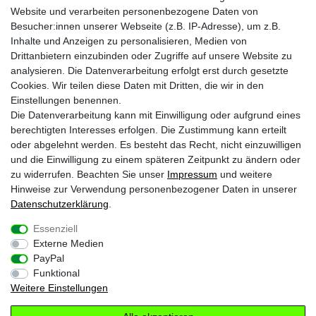
Website und verarbeiten personenbezogene Daten von
Retourenabwicklung
Über uns
Besucher:innen unserer Webseite (z.B. IP-Adresse), um z.B.
Batteriehinweise
Inhalte und Anzeigen zu personalisieren, Medien von
Frequently Asked Questions
Drittanbietern einzubinden oder Zugriffe auf unsere Website zu
BLEIB VERBUNDEN
analysieren. Die Datenverarbeitung erfolgt erst durch gesetzte
Krazy8 @ Facebook
Cookies. Wir teilen diese Daten mit Dritten, die wir in den
Einstellungen benennen.
Krazy8 @ Instagram
Die Datenverarbeitung kann mit Einwilligung oder aufgrund eines
berechtigten Interesses erfolgen. Die Zustimmung kann erteilt
oder abgelehnt werden. Es besteht das Recht, nicht einzuwilligen
1
Nur an Werktagen von Montags bis Freitags. Bei Zahlung per Vorkasse ab
und die Einwilligung zu einem späteren Zeitpunkt zu ändern oder
Zahlungseingang
2
zu widerrufen. Beachten Sie unser
Impressum
und weitere
Gilt für Lieferungen nach Deutschland (Lieferzeit bei Vorkasse 3-4 Werktage ab
Zahlungsanweisung). Lieferzeiten für andere Länder und Informationen zur
Hinweise zur Verwendung personenbezogener Daten in unserer
Berechnung des Liefertermins siehe
Zahlungs- & Versandinfos
Daten­schutz­erklärung
.
* inkl. gesetzl. MwSt. zzgl.
Versandkosten
Essenziell
Externe Medien
Impressum
Daten­schutz­erklärung
AGB
PayPal
Funktional
Weitere Einstellungen
Widerrufs­recht
Kontakt
Vertrag widerrufen