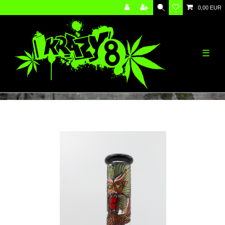
0,00 EUR
☰