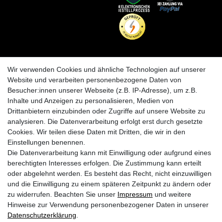
INFORMATIONEN
KRAZY8
Wir verwenden Cookies und ähnliche Technologien auf unserer
Zahlungs- und Versandinfos
Laden in Essen
Website und verarbeiten personenbezogene Daten von
Retourenabwicklung
Über uns
Besucher:innen unserer Webseite (z.B. IP-Adresse), um z.B.
Batteriehinweise
Inhalte und Anzeigen zu personalisieren, Medien von
Frequently Asked Questions
Drittanbietern einzubinden oder Zugriffe auf unsere Website zu
BLEIB VERBUNDEN
analysieren. Die Datenverarbeitung erfolgt erst durch gesetzte
Krazy8 @ Facebook
Cookies. Wir teilen diese Daten mit Dritten, die wir in den
Einstellungen benennen.
Krazy8 @ Instagram
Die Datenverarbeitung kann mit Einwilligung oder aufgrund eines
berechtigten Interesses erfolgen. Die Zustimmung kann erteilt
oder abgelehnt werden. Es besteht das Recht, nicht einzuwilligen
1
Nur an Werktagen von Montags bis Freitags. Bei Zahlung per Vorkasse ab
und die Einwilligung zu einem späteren Zeitpunkt zu ändern oder
Zahlungseingang
2
zu widerrufen. Beachten Sie unser
Impressum
und weitere
Gilt für Lieferungen nach Deutschland (Lieferzeit bei Vorkasse 3-4 Werktage ab
Zahlungsanweisung). Lieferzeiten für andere Länder und Informationen zur
Hinweise zur Verwendung personenbezogener Daten in unserer
Berechnung des Liefertermins siehe
Zahlungs- & Versandinfos
Daten­schutz­erklärung
.
* inkl. gesetzl. MwSt. zzgl.
Versandkosten