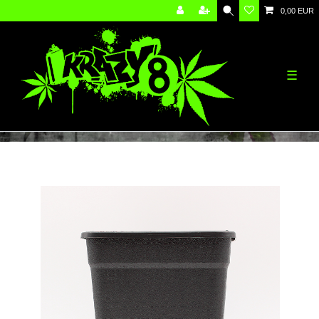
0,00 EUR
☰