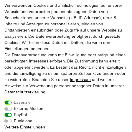
Wir verwenden Cookies und ähnliche Technologien auf unserer
Zahlungs- und Versandinfos
Laden in Essen
Website und verarbeiten personenbezogene Daten von
Retourenabwicklung
Über uns
Besucher:innen unserer Webseite (z.B. IP-Adresse), um z.B.
Batteriehinweise
Inhalte und Anzeigen zu personalisieren, Medien von
Frequently Asked Questions
Drittanbietern einzubinden oder Zugriffe auf unsere Website zu
BLEIB VERBUNDEN
analysieren. Die Datenverarbeitung erfolgt erst durch gesetzte
Krazy8 @ Facebook
Cookies. Wir teilen diese Daten mit Dritten, die wir in den
Einstellungen benennen.
Krazy8 @ Instagram
Die Datenverarbeitung kann mit Einwilligung oder aufgrund eines
berechtigten Interesses erfolgen. Die Zustimmung kann erteilt
oder abgelehnt werden. Es besteht das Recht, nicht einzuwilligen
1
Nur an Werktagen von Montags bis Freitags. Bei Zahlung per Vorkasse ab
und die Einwilligung zu einem späteren Zeitpunkt zu ändern oder
Zahlungseingang
zu widerrufen. Beachten Sie unser
Impressum
und weitere
2
Gilt für Lieferungen nach Deutschland (Lieferzeit bei Vorkasse 3-4 Werktage ab
Zahlungsanweisung). Lieferzeiten für andere Länder und Informationen zur
Hinweise zur Verwendung personenbezogener Daten in unserer
Berechnung des Liefertermins siehe
Zahlungs- & Versandinfos
Daten­schutz­erklärung
.
* inkl. gesetzl. MwSt. zzgl.
Versandkosten
Essenziell
Externe Medien
Impressum
Daten­schutz­erklärung
AGB
PayPal
Funktional
Weitere Einstellungen