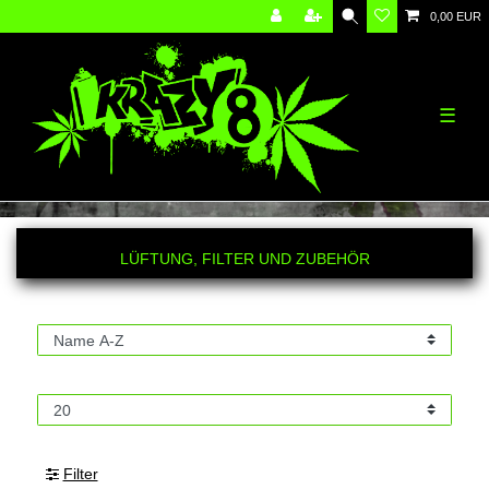
0,00 EUR
☰
LÜFTUNG, FILTER UND ZUBEHÖR
Filter