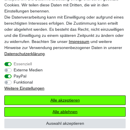
Krazy8 @ Facebook
Cookies. Wir teilen diese Daten mit Dritten, die wir in den
Einstellungen benennen.
Krazy8 @ Instagram
Die Datenverarbeitung kann mit Einwilligung oder aufgrund eines
berechtigten Interesses erfolgen. Die Zustimmung kann erteilt
oder abgelehnt werden. Es besteht das Recht, nicht einzuwilligen
1
Nur an Werktagen von Montags bis Freitags. Bei Zahlung per Vorkasse ab
und die Einwilligung zu einem späteren Zeitpunkt zu ändern oder
Zahlungseingang
2
zu widerrufen. Beachten Sie unser
Impressum
und weitere
Gilt für Lieferungen nach Deutschland (Lieferzeit bei Vorkasse 3-4 Werktage ab
Zahlungsanweisung). Lieferzeiten für andere Länder und Informationen zur
Hinweise zur Verwendung personenbezogener Daten in unserer
Berechnung des Liefertermins siehe
Zahlungs- & Versandinfos
Daten­schutz­erklärung
.
* inkl. gesetzl. MwSt. zzgl.
Versandkosten
Essenziell
Externe Medien
Impressum
Daten­schutz­erklärung
AGB
PayPal
Funktional
Weitere Einstellungen
Widerrufs­recht
Kontakt
Vertrag widerrufen
Alle akzeptieren
© Copyright 2026 Krazy8 Glasche & Kuczwalska GbR
Alle ablehnen
Auswahl akzeptieren