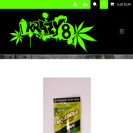
0,00 EUR
☰