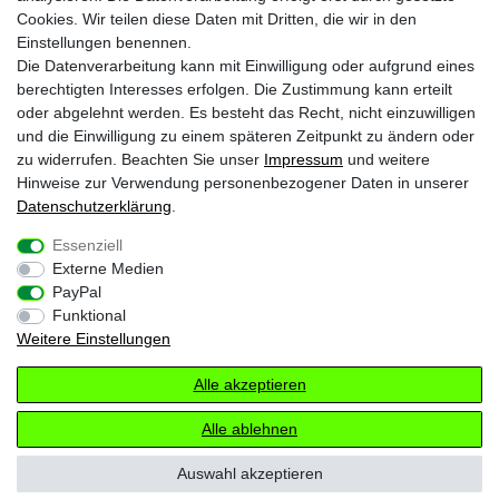
Krazy8 @ Facebook
Cookies. Wir teilen diese Daten mit Dritten, die wir in den
Einstellungen benennen.
Krazy8 @ Instagram
Die Datenverarbeitung kann mit Einwilligung oder aufgrund eines
berechtigten Interesses erfolgen. Die Zustimmung kann erteilt
oder abgelehnt werden. Es besteht das Recht, nicht einzuwilligen
1
Nur an Werktagen von Montags bis Freitags. Bei Zahlung per Vorkasse ab
und die Einwilligung zu einem späteren Zeitpunkt zu ändern oder
Zahlungseingang
2
zu widerrufen. Beachten Sie unser
Impressum
und weitere
Gilt für Lieferungen nach Deutschland (Lieferzeit bei Vorkasse 3-4 Werktage ab
Zahlungsanweisung). Lieferzeiten für andere Länder und Informationen zur
Hinweise zur Verwendung personenbezogener Daten in unserer
Berechnung des Liefertermins siehe
Zahlungs- & Versandinfos
Daten­schutz­erklärung
.
* inkl. gesetzl. MwSt. zzgl.
Versandkosten
Essenziell
Externe Medien
Impressum
Daten­schutz­erklärung
AGB
PayPal
Funktional
Weitere Einstellungen
Widerrufs­recht
Kontakt
Vertrag widerrufen
Alle akzeptieren
© Copyright 2026 Krazy8 Glasche & Kuczwalska GbR
Alle ablehnen
Auswahl akzeptieren