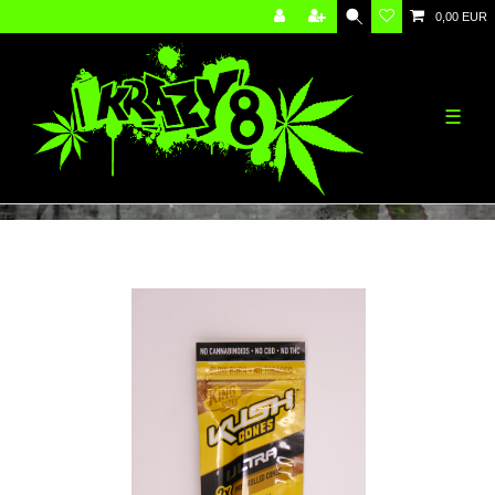
0,00 EUR
☰