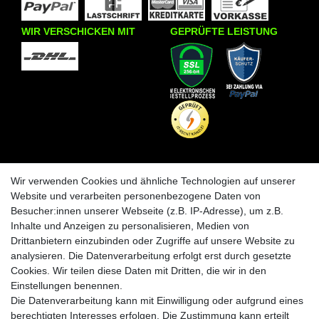
WIR VERSCHICKEN MIT
GEPRÜFTE LEISTUNG
INFORMATIONEN
KRAZY8
Wir verwenden Cookies und ähnliche Technologien auf unserer
Zahlungs- und Versandinfos
Laden in Essen
Website und verarbeiten personenbezogene Daten von
Retourenabwicklung
Über uns
Besucher:innen unserer Webseite (z.B. IP-Adresse), um z.B.
Batteriehinweise
Inhalte und Anzeigen zu personalisieren, Medien von
Frequently Asked Questions
Drittanbietern einzubinden oder Zugriffe auf unsere Website zu
BLEIB VERBUNDEN
analysieren. Die Datenverarbeitung erfolgt erst durch gesetzte
Krazy8 @ Facebook
Cookies. Wir teilen diese Daten mit Dritten, die wir in den
Einstellungen benennen.
Krazy8 @ Instagram
Die Datenverarbeitung kann mit Einwilligung oder aufgrund eines
berechtigten Interesses erfolgen. Die Zustimmung kann erteilt