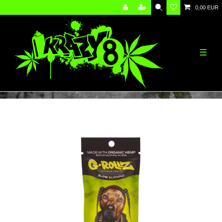
0,00 EUR
☰